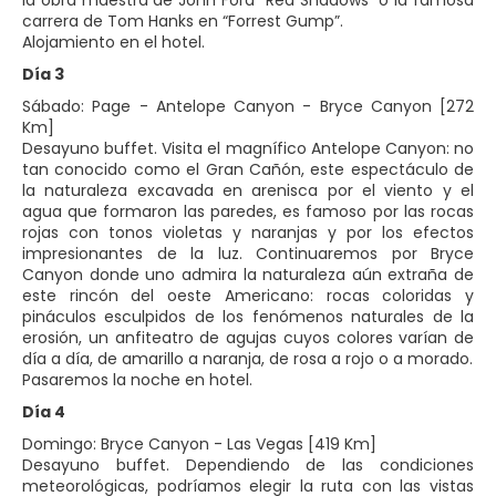
la obra maestra de John Ford “Red Shadows” o la famosa
carrera de Tom Hanks en “Forrest Gump”.
Alojamiento en el hotel.
Día 3
Sábado: Page - Antelope Canyon - Bryce Canyon [272
Km]
Desayuno buffet. Visita el magnífico Antelope Canyon: no
tan conocido como el Gran Cañón, este espectáculo de
la naturaleza excavada en arenisca por el viento y el
agua que formaron las paredes, es famoso por las rocas
rojas con tonos violetas y naranjas y por los efectos
impresionantes de la luz. Continuaremos por Bryce
Canyon donde uno admira la naturaleza aún extraña de
este rincón del oeste Americano: rocas coloridas y
pináculos esculpidos de los fenómenos naturales de la
erosión, un anfiteatro de agujas cuyos colores varían de
día a día, de amarillo a naranja, de rosa a rojo o a morado.
Pasaremos la noche en hotel.
Día 4
Domingo: Bryce Canyon - Las Vegas [419 Km]
Desayuno buffet. Dependiendo de las condiciones
meteorológicas, podríamos elegir la ruta con las vistas