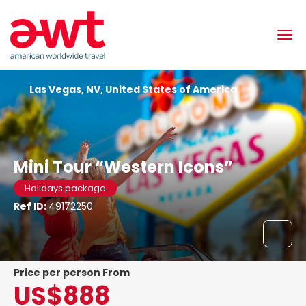
Las Vegas, NV, United States of America
Mini Tour “Western Icons”
Holidays package
Ref ID:
49172250
price per person From
US$888