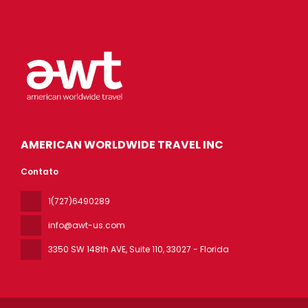
AMERICAN WORLDWIDE TRAVEL INC
Contato
1(727)6490289
info@awt-us.com
3350 SW 148th AVE, Suite 110
, 33027 - Florida