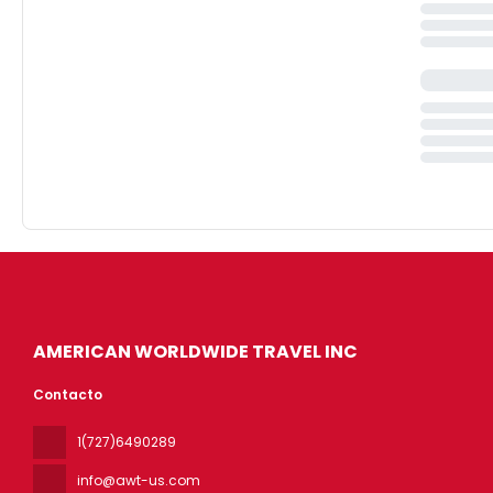
AMERICAN WORLDWIDE TRAVEL INC
Contacto
1(727)6490289
info@awt-us.com