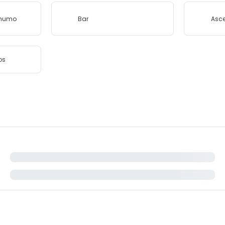
 humo
Bar
Asc
os