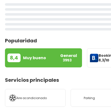
Popularidad
General
Booki
8,4
Muy bueno
8,3/10
3953
Servicios principales
Aire acondicionado
Parking